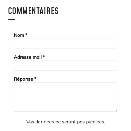
COMMENTAIRES
Nom
*
Adresse mail
*
Réponse
*
Vos données ne seront pas publiées.