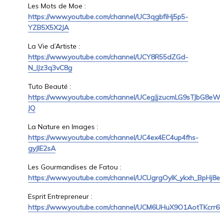
Les Mots de Moe :
https://www.youtube.com/channel/UC3qgbfiHj5p5-
YZB5X5X2JA
La Vie d’Artiste :
https://www.youtube.com/channel/UCY8R55dZGd-
N_IJz3q3vC8g
Tuto Beauté :
https://www.youtube.com/channel/UCegJjzucmLG9sTJbG8eW
JQ
La Nature en Images :
https://www.youtube.com/channel/UC4ex4EC4up4fhs-
gyJlE2sA
Les Gourmandises de Fatou :
https://www.youtube.com/channel/UCUgrgOyIK_ykxh_BpHj8
Esprit Entrepreneur :
https://www.youtube.com/channel/UCM6UHuX9O1AotTKcrr