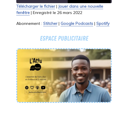
Seconds
30
Télécharger le fichier
|
Jouer dans une nouvelle
seconds
fenêtre
|
Enregistré le 26 mars 2022
SHARE
Stitcher
Google Podcasts
Abonnement :
Stitcher
|
Google Podcasts
|
Spotify
Spotify
LINK
RSS FEED
ESPACE PUBLICITAIRE
EMBED