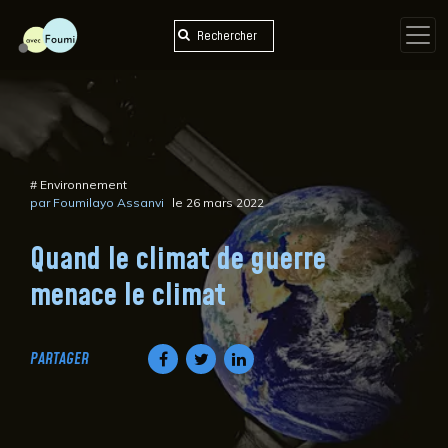
Skip
to
content
#
Environnement
par Foumilayo Assanvi
le 26 mars 2022
Quand le climat de guerre
menace le climat
PARTAGER