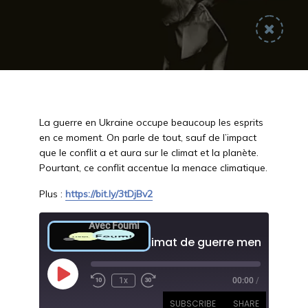
La guerre en Ukraine occupe beaucoup les esprits
en ce moment. On parle de tout, sauf de l’impact
que le conflit a et aura sur le climat et la planète.
Pourtant, ce conflit accentue la menace climatique.
Plus :
https://bit.ly/3tDjBv2
Avec Foumi
Play
1x
00:00
/
Rewind
Fast
Episode
10
Forward
SUBSCRIBE
SHARE