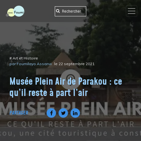
Skip
to
content
#
Art et Histoire
par Foumilayo Assanvi
le 22 septembre 2021
Musée Plein Air de Parakou : ce
qu’il reste à part l’air
PARTAGER