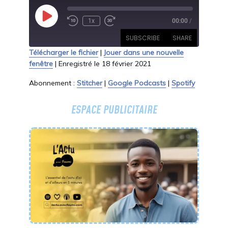
Play
1x
00:00
/
Rewind
Fast
Episode
10
Forward
SUBSCRIBE
SHARE
Seconds
30
Télécharger le fichier
|
Jouer dans une nouvelle
seconds
fenêtre
|
Enregistré le 18 février 2021
SHARE
Stitcher
Google Podcasts
Abonnement :
Stitcher
|
Google Podcasts
|
Spotify
Spotify
LINK
RSS FEED
ESPACE PUBLICITAIRE
EMBED