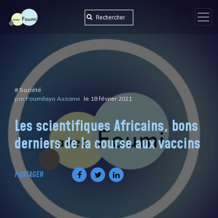
Skip
to
content
#
Société
par Foumilayo Assanvi
le 18 février 2021
Les scientifiques Africains, bons
derniers de la course aux vaccins
PARTAGER