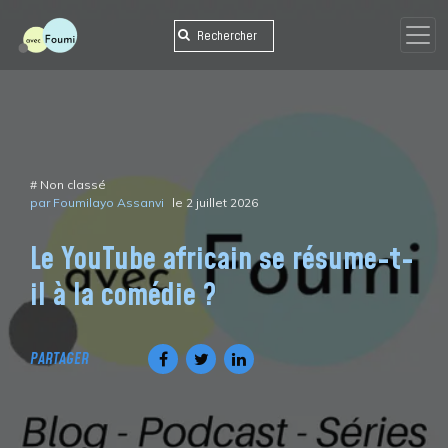
Skip
to
content
#
Non classé
par Foumilayo Assanvi
le 2 juillet 2026
Le YouTube africain se résume-t-
il à la comédie ?
PARTAGER