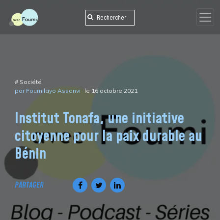
Skip
to
content
#
Société
par Foumilayo Assanvi
le 16 octobre 2021
Institut Tonafa, une initiative
citoyenne pour la paix durable au
Bénin
PARTAGER