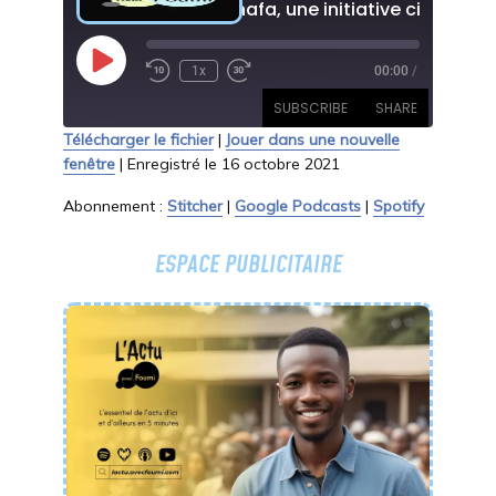
Play
1x
00:00
/
Rewind
Fast
Episode
10
Forward
SUBSCRIBE
SHARE
Seconds
30
Télécharger le fichier
|
Jouer dans une nouvelle
seconds
fenêtre
|
Enregistré le 16 octobre 2021
SHARE
Stitcher
Google Podcasts
Abonnement :
Stitcher
|
Google Podcasts
|
Spotify
Spotify
LINK
RSS FEED
ESPACE PUBLICITAIRE
EMBED