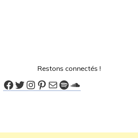
Restons connectés !
Facebook
Twitter
Instagram
Pinterest
E-mail
Spotify
SoundCloud